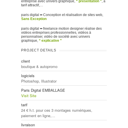
entreprise avec univers graphique,
“ presentation ”
, à
tarif attractif,…
paris digital •• Conception et réalisation de sites web,
Sans Exception
paris digital •• freelance motion designer réalise des
vidéos entreprises professionnelles, vidéos à
personnaliser, vidéo de société avec univers
graphique,
“ explicative ”
PROJECT DETAILS
client
boutique & autopromo
logiciels
Photoshop, Illustrator
Paris Digital EMBALLAGE
Visit Site
tarif
24 € h.t. pour ces 3 montages numériques,
paiement en ligne,…
livraison