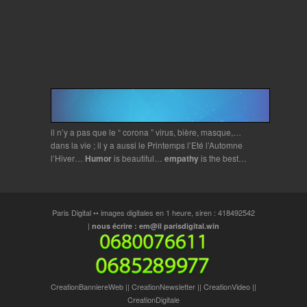
il n’y a pas que le “ corona ” virus, bière, masque,…
dans la vie ; il y a aussi le Printemps l’Eté l’Automne
l’Hiver…
Humor
is beautiful…
empathy
is the best…
Paris Digital •• images digitales en 1 heure, siren : 418492542
|
nous écrire : em@il parisdigital.win
CreationBanniereWeb
||
CreationNewsletter
||
CreationVideo
||
CreationDigitale