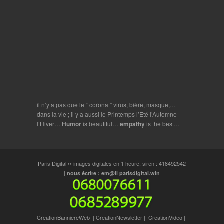
il n’y a pas que le “ corona ” virus, bière, masque,…
dans la vie ; il y a aussi le Printemps l’Eté l’Automne
l’Hiver…
Humor
is beautiful…
empathy
is the best…
Paris Digital •• images digitales en 1 heure, siren : 418492542
|
nous écrire : em@il parisdigital.win
CreationBanniereWeb
||
CreationNewsletter
||
CreationVideo
||