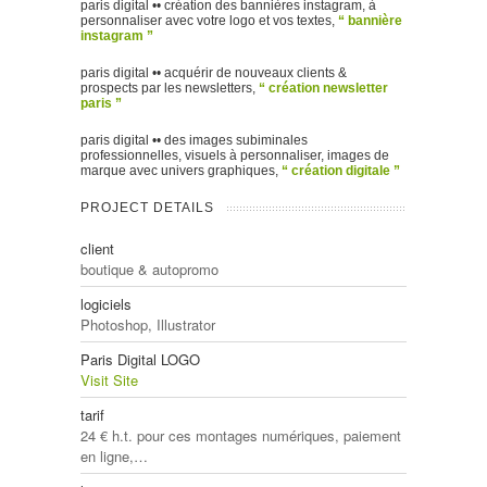
paris digital •• création des bannières instagram, à
personnaliser avec votre logo et vos textes,
“ bannière
instagram ”
paris digital •• acquérir de nouveaux clients &
prospects par les newsletters,
“ création newsletter
paris ”
paris digital •• des images subiminales
professionnelles, visuels à personnaliser, images de
marque avec univers graphiques,
“ création digitale ”
PROJECT DETAILS
client
boutique & autopromo
logiciels
Photoshop, Illustrator
Paris Digital LOGO
Visit Site
tarif
24 € h.t. pour ces montages numériques, paiement
en ligne,…